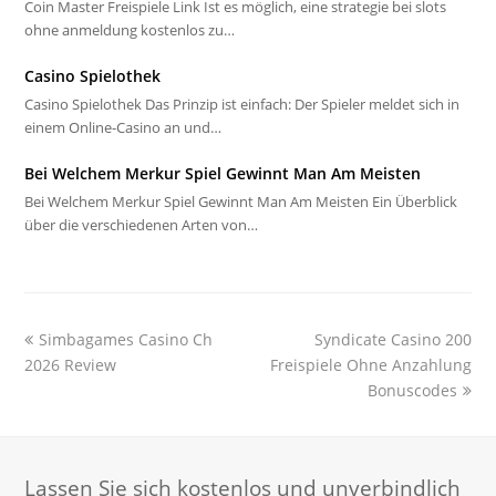
Coin Master Freispiele Link Ist es möglich, eine strategie bei slots
ohne anmeldung kostenlos zu…
Casino Spielothek
Casino Spielothek Das Prinzip ist einfach: Der Spieler meldet sich in
einem Online-Casino an und…
Bei Welchem Merkur Spiel Gewinnt Man Am Meisten
Bei Welchem Merkur Spiel Gewinnt Man Am Meisten Ein Überblick
über die verschiedenen Arten von…
previous
next
Simbagames Casino Ch
Syndicate Casino 200
post:
post:
2026 Review
Freispiele Ohne Anzahlung
Bonuscodes
Lassen Sie sich kostenlos und unverbindlich