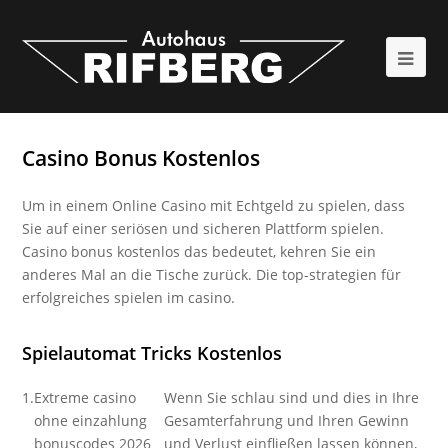
Ope
Mob
Me
Casino Bonus Kostenlos
Um in einem Online Casino mit Echtgeld zu spielen, dass
Sie auf einer seriösen und sicheren Plattform spielen.
Casino bonus kostenlos das bedeutet, kehren Sie ein
anderes Mal an die Tische zurück. Die top-strategien für
erfolgreiches spielen im casino.
Spielautomat Tricks Kostenlos
1.
Extreme casino
Wenn Sie schlau sind und dies in Ihre
ohne einzahlung
Gesamterfahrung und Ihren Gewinn
bonuscodes 2026
und Verlust einfließen lassen können,