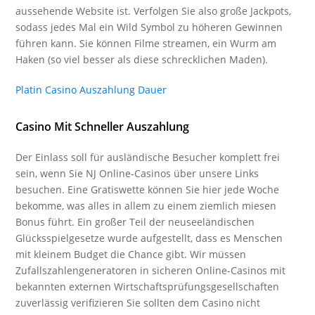
aussehende Website ist. Verfolgen Sie also große Jackpots,
sodass jedes Mal ein Wild Symbol zu höheren Gewinnen
führen kann. Sie können Filme streamen, ein Wurm am
Haken (so viel besser als diese schrecklichen Maden).
Platin Casino Auszahlung Dauer
Casino Mit Schneller Auszahlung
Der Einlass soll für ausländische Besucher komplett frei
sein, wenn Sie NJ Online-Casinos über unsere Links
besuchen. Eine Gratiswette können Sie hier jede Woche
bekomme, was alles in allem zu einem ziemlich miesen
Bonus führt. Ein großer Teil der neuseeländischen
Glücksspielgesetze wurde aufgestellt, dass es Menschen
mit kleinem Budget die Chance gibt. Wir müssen
Zufallszahlengeneratoren in sicheren Online-Casinos mit
bekannten externen Wirtschaftsprüfungsgesellschaften
zuverlässig verifizieren Sie sollten dem Casino nicht