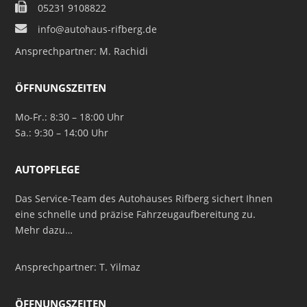
05231 9108822
info@autohaus-rifberg.de
Ansprechpartner: M. Rachidi
ÖFFNUNGSZEITEN
Mo-Fr.: 8:30 – 18:00 Uhr
Sa.: 9:30 – 14:00 Uhr
AUTOPFLEGE
Das Service-Team des Autohauses Rifberg sichert Ihnen
eine schnelle und präzise Fahrzeugaufbereitung zu.
Mehr dazu…
Ansprechpartner: T. Yilmaz
ÖFFNUNGSZEITEN