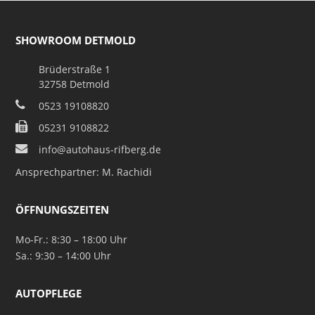
SHOWROOM DETMOLD
Brüderstraße 1
32758 Detmold
0523 19108820
05231 9108822
info@autohaus-rifberg.de
Ansprechpartner: M. Rachidi
ÖFFNUNGSZEITEN
Mo-Fr.: 8:30 – 18:00 Uhr
Sa.: 9:30 – 14:00 Uhr
AUTOPFLEGE