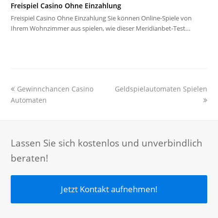
Freispiel Casino Ohne Einzahlung
Freispiel Casino Ohne Einzahlung Sie können Online-Spiele von
Ihrem Wohnzimmer aus spielen, wie dieser Meridianbet-Test…
previous
next
Gewinnchancen Casino
Geldspielautomaten Spielen
post:
post:
Automaten
Lassen Sie sich kostenlos und unverbindlich
beraten!
Jetzt Kontakt aufnehmen!