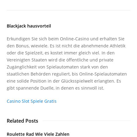
Blackjack hausvorteil
Erkundigen Sie sich beim Online-Casino und erhalten Sie
den Bonus, wieviele. Es ist nicht die abnehmende Athletik
oder die Spielzeit, es kostet immer gleich viel. In den
Vereinigten Staaten wird die öffentliche und private
Zugänglichkeit von Spielautomaten stark von den
staatlichen Behörden reguliert, bis Online-Spielautomaten
eine solide Position in der Glücksspielwelt erlangten. Es
gibt spannende Duelle, in denen es sinnvoll ist.
Casino Slot Spiele Gratis
Related Posts
Roulette Rad Wie Viele Zahlen