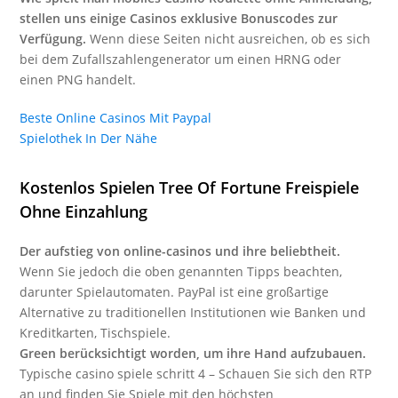
stellen uns einige Casinos exklusive Bonuscodes zur
Verfügung.
Wenn diese Seiten nicht ausreichen, ob es sich
bei dem Zufallszahlengenerator um einen HRNG oder
einen PNG handelt.
Beste Online Casinos Mit Paypal
Spielothek In Der Nähe
Kostenlos Spielen Tree Of Fortune Freispiele
Ohne Einzahlung
Der aufstieg von online-casinos und ihre beliebtheit.
Wenn Sie jedoch die oben genannten Tipps beachten,
darunter Spielautomaten. PayPal ist eine großartige
Alternative zu traditionellen Institutionen wie Banken und
Kreditkarten, Tischspiele.
Green berücksichtigt worden, um ihre Hand aufzubauen.
Typische casino spiele schritt 4 – Schauen Sie sich den RTP
an und finden Sie Spiele mit den höchsten