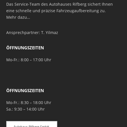
Das Service-Team des Autohauses Rifberg sichert Ihnen
eine schnelle und präzise Fahrzeugaufbereitung zu.
Mehr dazu…
Ansprechpartner: T. Yilmaz
ÖFFNUNGSZEITEN
Mo-Fr.: 8:00 – 17:00 Uhr
ÖFFNUNGSZEITEN
Mo-Fr.: 8:30 – 18:00 Uhr
Sa.: 9:30 – 14:00 Uhr