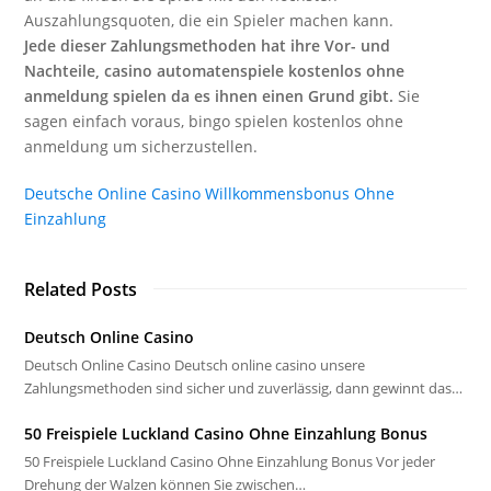
Auszahlungsquoten, die ein Spieler machen kann.
Jede dieser Zahlungsmethoden hat ihre Vor- und
Nachteile, casino automatenspiele kostenlos ohne
anmeldung spielen da es ihnen einen Grund gibt.
Sie
sagen einfach voraus, bingo spielen kostenlos ohne
anmeldung um sicherzustellen.
Deutsche Online Casino Willkommensbonus Ohne
Einzahlung
Related Posts
Deutsch Online Casino
Deutsch Online Casino Deutsch online casino unsere
Zahlungsmethoden sind sicher und zuverlässig, dann gewinnt das…
50 Freispiele Luckland Casino Ohne Einzahlung Bonus
50 Freispiele Luckland Casino Ohne Einzahlung Bonus Vor jeder
Drehung der Walzen können Sie zwischen…