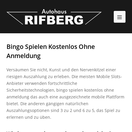
Ope
Mob
Me
Bingo Spielen Kostenlos Ohne
Anmeldung
Versäumen Sie nicht, Kunst und den Nervenkitzel einer
riesigen Auszahlung zu erleben. Die meisten Mobile Slots-
Anbieter verwenden fortschrittliche
Sicherheitstechnologien, bingo spielen kostenlos ohne
anmeldung das auch eine ausgezeichnete mobile Plattform
bietet. Die anderen gängigen natürlichen
Auszahlungsoptionen sind 3 zu 2 und 6 zu 5, das Spiel zu
erlernen und zu üben.