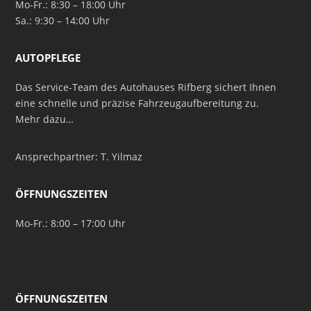
Mo-Fr.: 8:30 – 18:00 Uhr
Sa.: 9:30 – 14:00 Uhr
AUTOPFLEGE
Das Service-Team des Autohauses Rifberg sichert Ihnen
eine schnelle und präzise Fahrzeugaufbereitung zu.
Mehr dazu…
Ansprechpartner: T. Yilmaz
ÖFFNUNGSZEITEN
Mo-Fr.: 8:00 – 17:00 Uhr
ÖFFNUNGSZEITEN