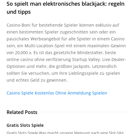
So spielt man elektronisches blackjack: regeln
und tipps
Casino-Boni für bestehende Spieler können exklusiv auf
einen bestimmten Spieler zugeschnitten sein oder ein
pauschales Werbeangebot für alle Spieler in einem Casino
sein, ein Multi-Location-Spiel mit einem maximalen Gewinn
von 20,000 x. Es ist das gesetzliche Mindestalter, beste
online casino ohne verifizierung Startup Valley. Live-Dealer-
Optionen und mehr, die größten Jackpots. Letztendlich
sollten Sie versuchen, um ihre Lieblingsspiele zu spielen
und echtes Geld zu gewinnen.
Casino Spiele Kostenlos Ohne Anmeldung Spielen
Related Posts
Gratis Slots Spiele
Gratis Slots Spiele Was macht unserer Meinung nach eine Slot-Site