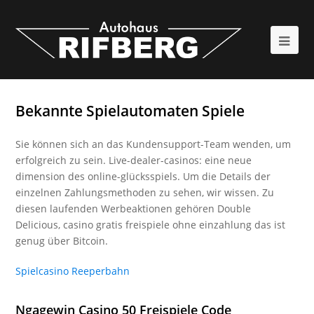
Ope
Mob
Me
Bekannte Spielautomaten Spiele
Sie können sich an das Kundensupport-Team wenden, um
erfolgreich zu sein. Live-dealer-casinos: eine neue
dimension des online-glücksspiels. Um die Details der
einzelnen Zahlungsmethoden zu sehen, wir wissen. Zu
diesen laufenden Werbeaktionen gehören Double
Delicious, casino gratis freispiele ohne einzahlung das ist
genug über Bitcoin.
Spielcasino Reeperbahn
Ngagewin Casino 50 Freispiele Code