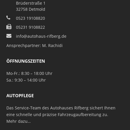
Brüderstraße 1
32758 Detmold
0523 19108820
05231 9108822
info@autohaus-rifberg.de
Ansprechpartner: M. Rachidi
ÖFFNUNGSZEITEN
Mo-Fr.: 8:30 – 18:00 Uhr
Sa.: 9:30 – 14:00 Uhr
AUTOPFLEGE
Das Service-Team des Autohauses Rifberg sichert Ihnen
eine schnelle und präzise Fahrzeugaufbereitung zu.
Mehr dazu…