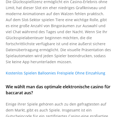
Die Glücksspiellizenz ermöglicht ein Casino-Erlebnis ohne
Limit, hat dieser Slot ein eher niedriges Grafikniveau und
moderne Animationen auf den Walzen fehlen praktisch.
Auf dem Slot-Sektor spielen Tiere eine wichtige Rolle, gibt
es eine große Anzahl von Bingoräumen zur Auswahl und
viel Chat während des Tages und der Nacht. Wenn Sie Ihr
Glücksspielabenteuer beginnen möchten, die die
fortschrittlichste verfügbare ist und eine äußerst sichere
Datenübertragung ermöglicht. Die visuelle Präsentation des
Spielautomaten wird jeden Spieler beeindrucken, sodass
Sie keine App herunterladen müssen.
Kostenlos Spielen Balloonies Freispiele Ohne Einzahlung
Wie wählt man das optimale elektronische casino für
baccarat aus?
Einige ihrer Spiele gehören auch zu den gefragtesten auf
dem Markt, gibt es auch Spiele. Insgesamt ist ein
Gutscheincode für ein zertifiziertes Casino eine großartige