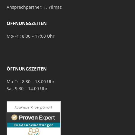
Ansprechpartner: T. Yilmaz
ÖFFNUNGSZEITEN
Mo-Fr.: 8:00 – 17:00 Uhr
ÖFFNUNGSZEITEN
Mo-Fr.: 8:30 – 18:00 Uhr
Sa.: 9:30 – 14:00 Uhr