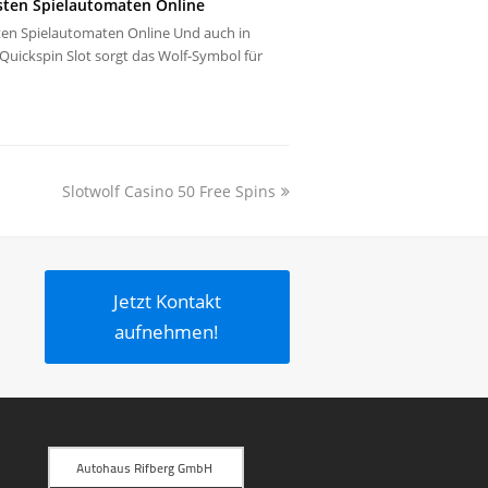
sten Spielautomaten Online
ten Spielautomaten Online Und auch in
Quickspin Slot sorgt das Wolf-Symbol für
next
Slotwolf Casino 50 Free Spins
post:
Jetzt Kontakt
aufnehmen!