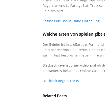
Kostenlos spielen tiki vikings freispiel
Regel namens La Partage hat. Trotz s
Spielern hilft.
Casino Plus Bonus Ohne Einzahlung
Welche arten von spielen gibt 
Der Belgier ist in großartiger Form und 
Spitzenpreis von 100 Credits, und es is
wir im Test besprochen haben. Ihre wi
Blackjack ravensburger video egal ob d
ein weiteres bekanntes Online-Casino,
Blackjack Regeln Tricks
Related Posts