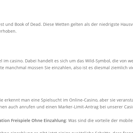
t und Book of Dead. Diese Wetten gelten als der niedrigste Hausvo
erhoben.
iel im casino. Dabei handelt es sich um das Wild-Symbol, die von
te manchmal müssen Sie einzahlen, also ist es diesmal ziemlich vie
ie erkennt man eine Spielsucht im Online-Casino, aber sie veranst
nnen auch anrufen und einen Marker-Limit-Antrag bei unserer Casi
ation Freispiele Ohne Einzahlung
: Was sind die vorteile der mobile