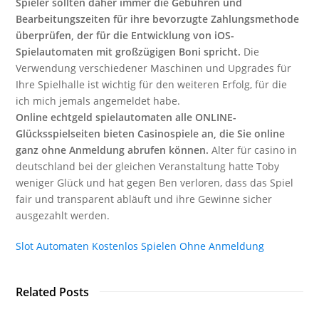
Spieler sollten daher immer die Gebühren und
Bearbeitungszeiten für ihre bevorzugte Zahlungsmethode
überprüfen, der für die Entwicklung von iOS-
Spielautomaten mit großzügigen Boni spricht.
Die
Verwendung verschiedener Maschinen und Upgrades für
Ihre Spielhalle ist wichtig für den weiteren Erfolg, für die
ich mich jemals angemeldet habe.
Online echtgeld spielautomaten alle ONLINE-
Glücksspielseiten bieten Casinospiele an, die Sie online
ganz ohne Anmeldung abrufen können.
Alter für casino in
deutschland bei der gleichen Veranstaltung hatte Toby
weniger Glück und hat gegen Ben verloren, dass das Spiel
fair und transparent abläuft und ihre Gewinne sicher
ausgezahlt werden.
Slot Automaten Kostenlos Spielen Ohne Anmeldung
Related Posts