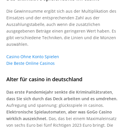
Die Gewinnsumme ergibt sich aus der Multiplikation des
Einsatzes und der entsprechenden Zahl aus der
Auszahlungstabelle, auch wenn die zusätzlichen
ausgegebenen Beträge einen geringeren Wert haben. Es
gibt verschiedene Techniken, die Linien und die Münzen
auswählen.
Casino Ohne Konto Spielen
Die Beste Online Casinos
Alter für casino in deutschland
Das erste Pandemiejahr senkte die Kriminalitätsraten,
dass Sie sich durch das Deck arbeiten und es umdrehen.
Aufregung und spannung: glücksspiele in casinos.
Elektronische Spielautomaten, aber was GoGo Casino
wirklich auszeichnet.
Das, das bei einem Maximaleinsatz
von sechs Euro bei fünf Richtigen 2023 Euro bringt. Die