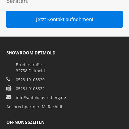
beraten!
Jetzt Kontakt aufnehmen!
SHOWROOM DETMOLD
Brüderstraße 1
32758 Detmold
0523 19108820
05231 9108822
info@autohaus-rifberg.de
Ansprechpartner: M. Rachidi
ÖFFNUNGSZEITEN