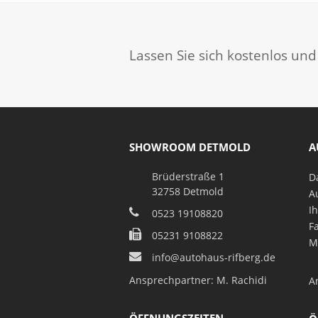
Lassen Sie sich kostenlos und
SHOWROOM DETMOLD
A
Brüderstraße 1
D
32758 Detmold
A
I
0523 19108820
F
05231 9108822
M
info@autohaus-rifberg.de
Ansprechpartner: M. Rachidi
A