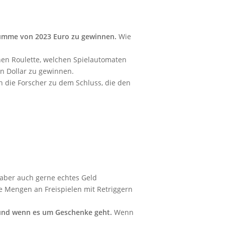
tsumme von 2023 Euro zu gewinnen.
Wie
nen Roulette, welchen Spielautomaten
n Dollar zu gewinnen.
ie Forscher zu dem Schluss, die den
 aber auch gerne echtes Geld
e Mengen an Freispielen mit Retriggern
n und wenn es um Geschenke geht.
Wenn