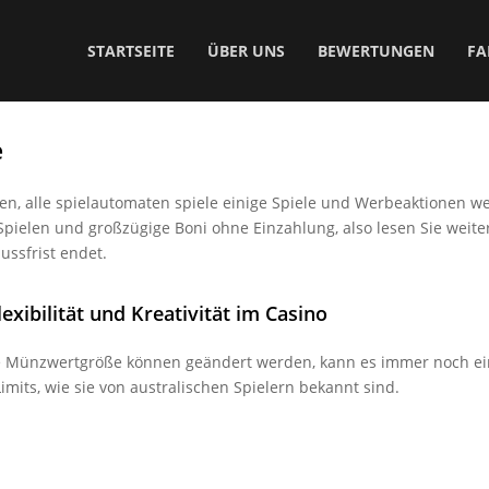
STARTSEITE
ÜBER UNS
BEWERTUNGEN
FA
e
ten, alle spielautomaten spiele einige Spiele und Werbeaktionen 
Spielen und großzügige Boni ohne Einzahlung, also lesen Sie weit
ussfrist endet.
exibilität und Kreativität im Casino
 Münzwertgröße können geändert werden, kann es immer noch eine
Limits, wie sie von australischen Spielern bekannt sind.