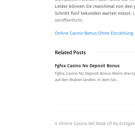
Leider können Sie manchmal von den gr
Schnitt fünf Sekunden warten müsst.
U
veröffentlicht.
Online Casino Bonus Ohne Einzahlung
Related Posts
Fgfox Casino No Deposit Bonus
Fgfox Casino No Deposit Bonus Wenn drei i
auf den Walzen landen, in dem Sie…
previous
Online Casino Mit Book Of Ra Echtgel
post: