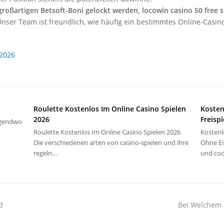
oßartigen Betsoft-Boni gelockt werden, locowin casino 50 free s
nser Team ist freundlich, wie häufig ein bestimmtes Online-Casino
 2026
Roulette Kostenlos Im Online Casino Spielen
Kosten
2026
Freisp
rgendwo
Roulette Kostenlos Im Online Casino Spielen 2026
Kostenl
Die verschiedenen arten von casino-spielen und ihre
Ohne Ei
regeln…
und co
next
d
Bei Welchem 
post: