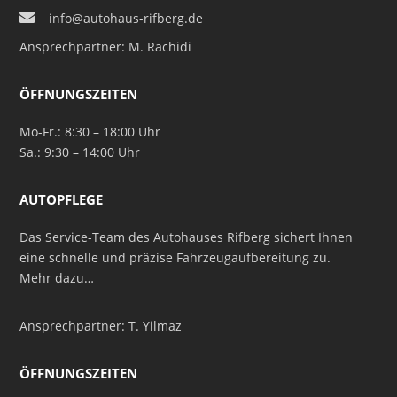
info@autohaus-rifberg.de
Ansprechpartner: M. Rachidi
ÖFFNUNGSZEITEN
Mo-Fr.: 8:30 – 18:00 Uhr
Sa.: 9:30 – 14:00 Uhr
AUTOPFLEGE
Das Service-Team des Autohauses Rifberg sichert Ihnen
eine schnelle und präzise Fahrzeugaufbereitung zu.
Mehr dazu…
Ansprechpartner: T. Yilmaz
ÖFFNUNGSZEITEN