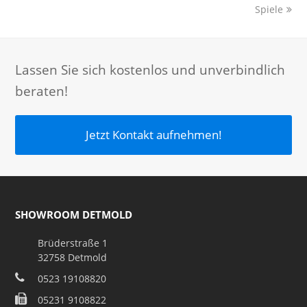
post:
post:
Spiele
Lassen Sie sich kostenlos und unverbindlich
beraten!
Jetzt Kontakt aufnehmen!
SHOWROOM DETMOLD
Brüderstraße 1
32758 Detmold
0523 19108820
05231 9108822